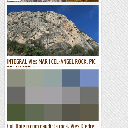
Barreja de vies a la Codolosa
Amb en Joanet en Pany i en Jordi tornem a la Codolosa.
Dijous passat vaig estar netejant el camí d'accés a la zona més
oriental i ara ja si passa bé.Aquesta vegada tornem a...
Sisbemessanapren
INTEGRAL Vies MAR I CEL-ANGEL ROCK. PIC
DEL MARTELL.
10/02/23. Avui ha tocat via d'aventura al patí de
cas....Quedem amb el Jaume per fer una matinal al Pic del
Martell, entre varies opcions decidim anar a la via Angel
Rock....
Joan asín
Coll Roig o com gaudir la roca. Vies Diedre