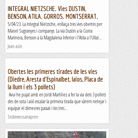
INTEGRAL NIETZSCHE. Vies DUSTIN,
BENSON, ATILA. GORROS. MONTSERRAT.
5/04/23. La Integral Nietzsche, enllaça tres vies obertes per
Manel Sugranyes i companys. La via Dustin a la Gorra
Marinera, Benson a la Magdalena Inferior i l'Atila a l'Ullal....
Joan asín
Obertes les primeres tirades de les vies
(Diedre, Aresta d'Espinalbet, Iaios, Placa de
la llum i els 3 pollets)
Avui he pujat amb en Jordi Martínez a fer la via dels 3 pollets
des de sota i així escalar la primera tirada que vàrem netejar i
equipar el dimecres passat i les tres...
Sisbemessanapren