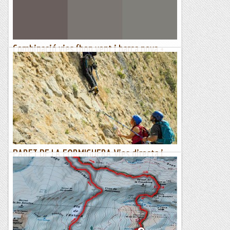
Combinació vies (bon vent i barca nova +
tobilets)
DISSABTE, 21 DE MAIGSegueix la canicula en ple mes de
maig i estem més preocupats per cercar vies a l'ombra que
no pas per res més. Avui preveient que la calor sera...
Els Visas
PARET DE LA FORMIGUERA Vies directa i
Savina
Aquest dissabtes els col·legues del Vallès em diuen que
vindran per Sant Llorenç, amb gent que no han fet massa
roca. Anem a la paret de la Formiguera, el Quique...
Conqueridors de l'inútil