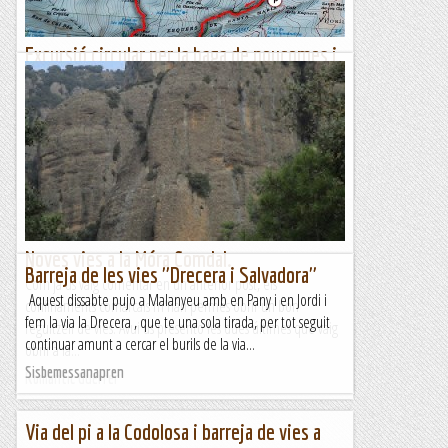
Excursió circular per la baga de noucomes i
les vies mineres.
9/04/22. Agradable excursió pel Bergadà. El punt de sortida
és a uns 100 metres de la Casa Rural Casanova de les
Garrigues, on arribarem des del Poble de Cercs....
Joan asín
Noves vies a la Móra Comdal.
Barreja de les vies "Drecera i Salvadora"
Com ja us vaig comentar en un anterior post, els
Aquest dissabte pujo a Malanyeu amb en Pany i en Jordi i
confinaments comarcals m'han permès obrir un bon
fem la via la Drecera , que te una sola tirada, per tot seguit
reguitzell de vies. Avui us presento les dues últimes que vaig
continuar amunt a cercar el burils de la via...
obrir a la...
Sisbemessanapren
Romàntic Guerrer
Via del pi a la Codolosa i barreja de vies a