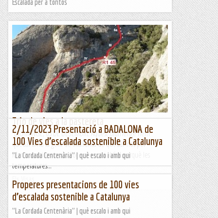
Escalada per a tontos
Trio de vies a la pastereta
2/11/2023 Presentació a BADALONA de
DIUMENGE, 03 DE DESEMBRE Aquest diumenge hem
100 Vies d’escalada sostenible a Catalunya
quedat amb la gent de Vilafranca de quedar-nos per
Montserrat i cercar un lloc arrecerat i al Sol perquè les
"La Cordada Centenària" | què escalo i amb qui
temperatures...
Els Visas
Properes presentacions de 100 vies
d’escalada sostenible a Catalunya
"La Cordada Centenària" | què escalo i amb qui