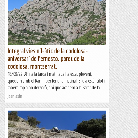
Integral vies nil-àtic de la codolosa-
aniversari de l'ernesto. paret de la
codolosa. montserrat.
18/08/22. Ahir a la tarda i matinada ha estat plovent,
quedem amb el Ramir per fer una matinal. El dia està rúfol i
sabem cap a on derivarà, així que acabem a la Paret de la...
Joan asín