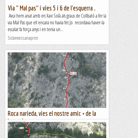
Via " Mal pas" i vies 5 i 6 de l'esquerra .
Avui hem anat amb en Xavi Solà als graus de Collbató a fer la
via Mal Pas que ell encara no havia fet.Jo recordava haver-la
escalat fa força anys i en tenia un...
Sisbemessanapren
Roca narieda, vies el nostre amic + de la
brownie
DIMECRES, 06 DE SETEMBRE DE 2023 L' altre dia , escalant a
la Paret d' en Grau vaig comentar que els mateixos