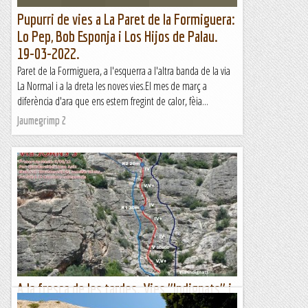
Pupurri de vies a La Paret de la Formiguera:
Lo Pep, Bob Esponja i Los Hijos de Palau.
19-03-2022.
Paret de la Formiguera, a l'esquerra a l'altra banda de la via
La Normal i a la dreta les noves vies.El mes de març a
diferència d'ara que ens estem fregint de calor, fèia...
Jaumegrimp 2
A la fresca de les tardes. Vies "Indignats" i
"Joans's"