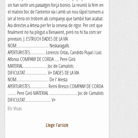
on han sortir uns passatges força bonics. La reunió la fem en
el mateix lloc de l'anterior via i amb un nou ràpel tornem a
ser al terra on trobem als companys que també han acabat.
Ara directes a Artesa per fer la cervesa de rigor. Per cert que
finalment no ha plogut a Benavent, però no hi ha com ser
previsors. J. ESTRUCH DADES DE LA VIA
NOM................................... Neskaragalls
APERTURISTES................ Lorenzo Ortas, Candido Puyal i Luis
Alfonso COMPANY DE CORDA ..... Pere Giró
MATERIAL.......................... Joc de Camalots
DIFICULTAT........................ V+ DADES DE LA VIA
NOM................................... De l' Aresta
APERTURISTES................... Remi Bresco COMPANY DE CORDA
......... Pere Giró MATERIAL .............................. Joc de Camalots
DIFICULTAT............................ V+
Els Visas
Llegir l'article