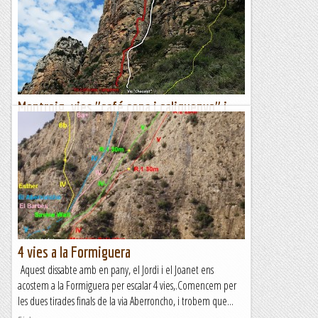
Alòs de Balaguer, però quan arribem la boira no ens deixava
veure ni el riu que teníem al costat, decidim...
Manel&Ita
Montroig. vies "café copa i caliquenyo" i
"Chocolat"
ressenyes de Joan AsínEl passat dissabte vàrem anar al
Montroig a fer aquestes dues vies que fa pocs mesos que
s'han obert.Comencem per la via café copa i caliquenyo i...
Sisbemessanapren
4 vies a la Formiguera
Aquest dissabte amb en pany, el Jordi i el Joanet ens
acostem a la Formiguera per escalar 4 vies,.Comencem per
les dues tirades finals de la via Aberroncho, i trobem que...