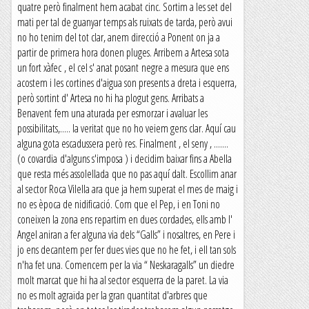
quatre però finalment hem acabat cinc. Sortim a les set del
mati per tal de guanyar temps als ruixats de tarda, però avui
no ho tenim del tot clar, anem direcció a Ponent on ja a
partir de primera hora donen pluges. Arribem a Artesa sota
un fort xàfec , el cel s' anat posant negre a mesura que ens
acostem i les cortines d'aigua son presents a dreta i esquerra,
però sortint d' Artesa no hi ha plogut gens. Arribats a
Benavent fem una aturada per esmorzar i avaluar les
possibilitats,..... la veritat que no ho veiem gens clar. Aquí cau
alguna gota escadussera però res. Finalment , el seny , .......
(o covardia d'alguns s'imposa ) i decidim baixar fins a Abella
que resta més assolellada que no pas aquí dalt. Escollim anar
al sector Roca Vilella ara que ja hem superat el mes de maig i
no es època de nidificació. Com que el Pep, i en Toni no
coneixen la zona ens repartim en dues cordades, ells amb l'
Angel aniran a fer alguna via dels “Galls” i nosaltres, en Pere i
jo ens decantem per fer dues vies que no he fet, i ell tan sols
n'ha fet una. Comencem per la via “ Neskaragalls” un diedre
molt marcat que hi ha al sector esquerra de la paret. La via
no es molt agraïda per la gran quantitat d'arbres que