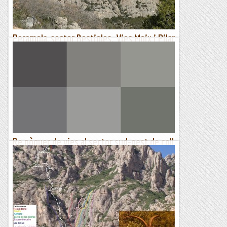
Peramola, sector Bestioles. Vies Moix i Pilar
Marx
A prop de Peramola, sota el Roc de les Dues, hi ha un petit
sector de conglomerat anomenat sector Bestioles. El mes de
febrer hi vam anar a treure el cap amb el Pep, amb qui ens...
Muntanyenc
Re pòquer de vies al sector sud-oest de coll
roig
DIMECRES, 22 DE MARÇ DE 2023Aquest dimecres teniem la
intenció d'anar a Malanyeu i estalviar-li un munt de
quilometres al Lluis, però el dilluns arriba la proposta del...
Els Visas