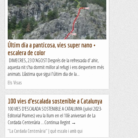
companys que havien re equipat la via on erem , havien
obert...
Els Visas
Últim dia a panticosa, vies super nano +
escalera de color
DIMECRES, 23 D'AGOST Després de la refrescada d' ahir,
aquesta nit s'ha dormit millor al refugi i ens despertem més
animats. Llàstima que sigui l'últim dia de la...
Els Visas
100 vies d’escalada sostenible a Catalunya
100 VIES D’ESCALADA SOSTENIBLE A CATALUNYA (juliol 2023-
Editorial Prames) veu la llum en el 10è aniversari de La
Cordada Centenària …Continua llegint →
"La Cordada Centenària" | què escalo i amb qui