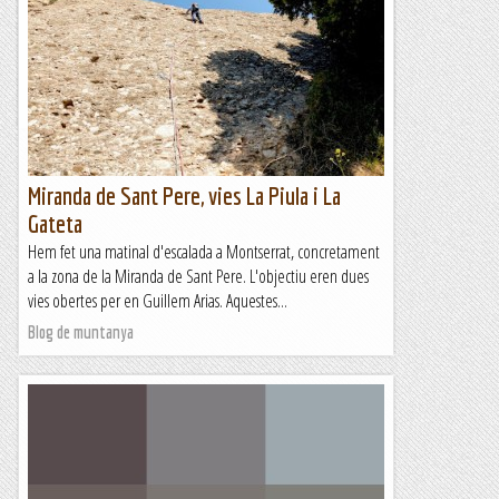
Aquest dissabte, amb en Joanet, busquem escalar a la fresca
de les tardes a la Codolosa. A partir de les 5 de la tarda ja no
toca el sol a la paret i això ens permet...
Sisbemessanapren
Miranda de Sant Pere, vies La Piula i La
Gateta
Hem fet una matinal d'escalada a Montserrat, concretament
a la zona de la Miranda de Sant Pere. L'objectiu eren dues
vies obertes per en Guillem Arias. Aquestes...
Blog de muntanya