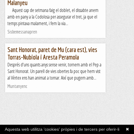
Malanyeu
Aquest cap de setmana faig el doblet, el dissabte anem
amb en pany a la Codolosa per assegurar el tret, ja que el
temps pintava malament, i fem la via...
Sisbemessanapren
Sant Honorat, paret de Mu (cara est), vies
Torras-Nubiola i Aresta Peramola
Després d'uns quants anys sense venir, tornem amb el Pep a
Sant Honorat. Un parell de vies obertes fa poc que hem vist
al Vèrtex ens han animat a tornar. Així que pugem amb...
Muntanyenc
Aquesta web utilitza 'cookies' pròpies i de tercers per oferir-li
✖
Inici
RSS
Contacta