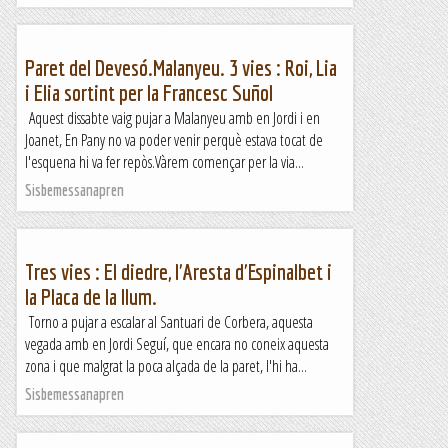
Paret del Devesó.Malanyeu. 3 vies : Roi, Lia
i Elia sortint per la Francesc Suñol
Aquest dissabte vaig pujar a Malanyeu amb en Jordi i en
Joanet, En Pany no va poder venir perquè estava tocat de
l'esquena hi va fer repòs.Vàrem començar per la via...
Sisbemessanapren
Tres vies : El diedre, l'Aresta d'Espinalbet i
la Placa de la llum.
Torno a pujar a escalar al Santuari de Corbera, aquesta
vegada amb en Jordi Seguí, que encara no coneix aquesta
zona i que malgrat la poca alçada de la paret, l'hi ha...
Sisbemessanapren