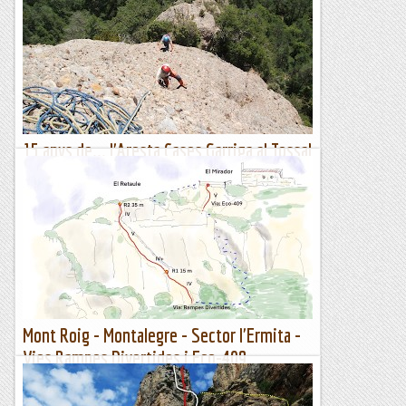
Ja feia molt de temps que volia arribar al cim de la Mola
enllaçant els diferents contraforts de parets sumant vies
diferents i avui, dia de la cavalcada de...
Les altres vies...
15 anys de... l'Aresta Cases Garriga al Tossal
del Bisbe.
La zona dels Llengots i dels Bastets, al nord de Busa, ofereix
un bon regitzell d'arestes orientades d'est a oest i viceversa.
L'Aresta Cases Garriga que finalitza al Tossal del...
Romàntic Guerrer
Mont Roig - Montalegre - Sector l'Ermita -
Vies Rampes Divertides i Eco-409
-02/12/2022
Hi ha dies que necessites el pla A, B, i C. Divendres anem a