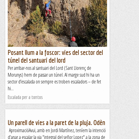
Posant llum a la foscor: vies del sector del
túnel del santuari del lord
Per arribar-nos al santuari del Lord (Sant Llorenç de
Morunys) hem de passar un túnel. Al marge sud hi ha un
sector d’escalada on sempre es troben escaladors – de fet
hi...
Escalada per a tontos
Un parell de vies a la paret de la pluja. Odèn
AproximacióAvui, amb en Jordi Martínez, teníem la intenció
d'anar a escalar la via "integral del señor Lopez" a la zona de