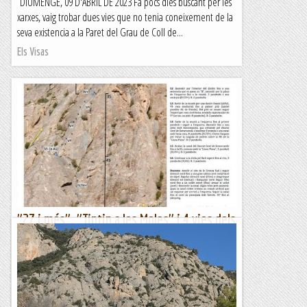
DIUMENGE, 09 D'ABRIL DE 2023 Fa pocs dies buscant per les
xarxes, vaig trobar dues vies que no tenia coneixement de la
seva existencia a la Paret del Grau de Coll de...
Els Visas
"27 i més". "Tintin a les Moles" i 4 vies dels
estrets del riu
Aquesta setmana amb en Jordi hem baixat a Horta de Sant
Joan per escalar als estrets d'Arnes.el primer dia escalem la
via 27 i més, una via a on cal ser intuïtiu per trobar...
Sisbemessanapren