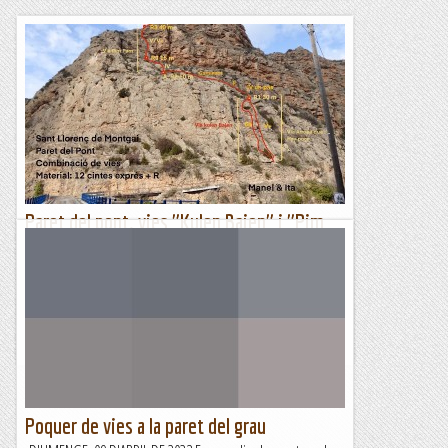
Paret del pont. vies "Kulen Bajen" i "Pim
Pam"
Aquest dimecres ens apropem a Alós de Balaguer per
repetir la via "els misteris de lo Pepe gall" però al arribar a la
font que hi ha a 1 km. sortint del poble ens trobem...
Sisbemessanapren
Poquer de vies a la paret del grau