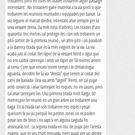
trobarem, però en totes les tirades trobarem algun passatge
interessant . No trobarem gaire material a la via però si que
trobarem les reunions muntades i equipades per baixar. La
via segueix el marcat diedre, intentant anar sempre per la
seva vessant dreta, (la més neta d'arbres). Les tirades d'uns
quaranta cinc metres cal protegir-les i tan sols trobarem un
pitó sortint de la primera reunió , un altre pitó i un parabolt
a la darrera tirada que és la més exigent de la via. La via
acaba just al costat del ràpel de la vessant Nord o sigui que
no ens caldrà carenejar i amb un ràpel de 50 metres serem
al terra. Com que encara tenim temps i la climatologia
aguanta, decidim fer la via “Aresta” que tenim al costat del
camí de baixada. Una via amb “segell” Remi, on cal pujar
amb convicció i anar tantejant les roques, no en cauen, però
cal anar tantejant-les. Una primera tirada molt llarga, 60
metres,per fer reunió en un gran arbre on trobarem una
baga. En la tirada tan sols trobarem tres espits i posar
quelcom fa yu-yu perquè les petites zones on es poden
posar son de blocs i no saps si en alguna caiguda ho
arrancaràs tot.. La segona tirada en lloc de pujar per l'aresta
mateix, que es veu molt trencada, hem pujat per un diedre