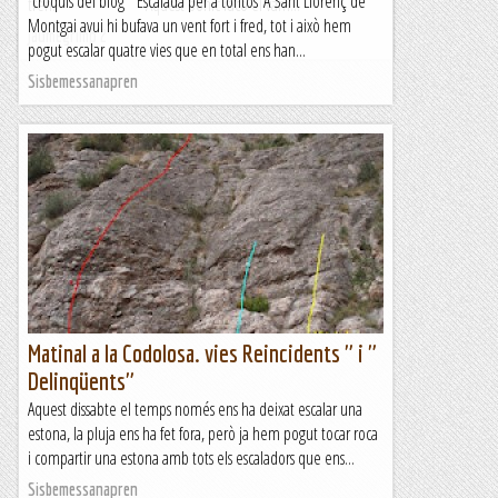
croquis del blog " Escalada per a tontos"A Sant Llorenç de
tren. Aquest bonic racó el vam...
Montgai avui hi bufava un vent fort i fred, tot i això hem
Jaumegrimp 2
pogut escalar quatre vies que en total ens han...
Sisbemessanapren
Matinal a la Codolosa. vies Reincidents " i "
Delinqüents"
Aquest dissabte el temps només ens ha deixat escalar una
estona, la pluja ens ha fet fora, però ja hem pogut tocar roca
i compartir una estona amb tots els escaladors que ens...
Sisbemessanapren