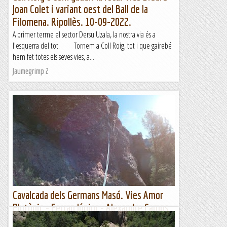
Joan Colet i variant oest del Ball de la
Filomena. Ripollès. 10-09-2022.
A primer terme el sector Dersu Uzala, la nostra via és a
l'esquerra del tot. Tornem a Coll Roig, tot i que gairebé
hem fet totes els seves vies, a...
Jaumegrimp 2
Cavalcada dels Germans Masó. Vies Amor
Plutònic - Ferran Júnior - Alexandre Camps
Padrós - La Mola.