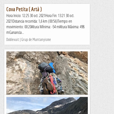
Cova Petita ( Artà )
Hora Inicio: 12:25 30 oct. 2021Hora Fin: 13:21 30 oct.
2021Distancia recorrida: 1,6 km (00:56)Tiempo en
movimiento: 00:20Altura Mínima: -54 mAltura Máxima: 498
mGanancia...
Doblevuit | Grup de Muntanyisme
Alpinisme de Secà al Sócol del Montroig.
Bons díedres i alguna placa ben parida pagant l'habitual
peatge del Sòcol en forma de relleigos i herbes diverses. A