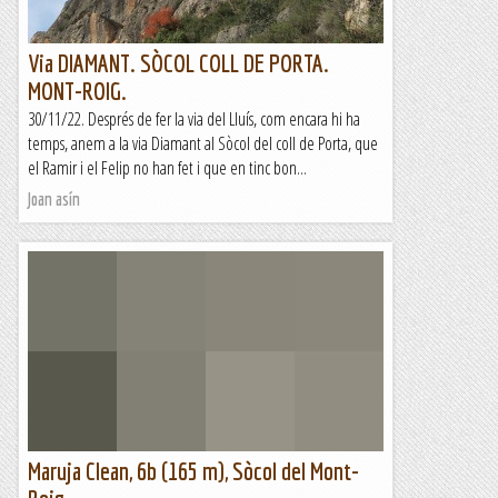
Via DIAMANT. SÒCOL COLL DE PORTA.
MONT-ROIG.
30/11/22. Després de fer la via del Lluís, com encara hi ha
temps, anem a la via Diamant al Sòcol del coll de Porta, que
el Ramir i el Felip no han fet i que en tinc bon...
Joan asín
Maruja Clean, 6b (165 m), Sòcol del Mont-