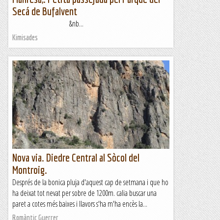
Secá de Bufalvent
&nb...
Kimisades
Nova via. Diedre Central al Sòcol del
Montroig.
Després de la bonica pluja d'aquest cap de setmana i que ho
ha deixat tot nevat per sobre de 1200m. calia buscar una
paret a cotes més baixes i llavors s'ha m'ha encès la...
Romàntic Guerrer