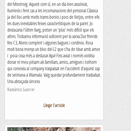
del Montroig. Aquest com sí, en un dia ben assoleïat,
lluminós i fent cas a les recomanacions del personal.Clàssica
ja del lloc amb molts trams bonics i pocs de lletjos, entre ells
les dues inevitables feixes característiques de la paret. Jo
destacaria l'últim llarg, potser un 'plus' més difícil que els
altres. Trobareu informació suficient per la xarxa.Dur friends
fins C3, Aliens complert i algunes bagues i cordinos. Roca
molt bona menys un bloc del L2 que s'ha de tibar amb amor
i poca cosa més a destacar.Apa! Fins aviat i només voldria
donar el meu pèsam als familiars, amics, amigues i tothom
qui coneixia al company traspassat en l'accident d'aquest cap
de setmana a Vilamala. Vaig quedar profundament trasbalsat.
Una abraçada sincera.
Romàntic Guerrer
Llegir l'article