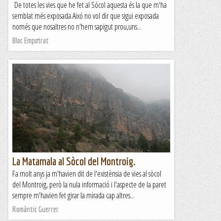
De totes les vies que he fet al Sócol aquesta és la que m'ha
semblat més exposada.Aixó no vol dir que sigui exposada
només que nosaltres no n'hem sapigut prou,uns...
Bloc Empotrat
La Matamala al Sòcol del Montroig.
Fa molt anys ja m'havien dit de l'existènsia de vies al sòcol
del Montroig, però la nula informació i l'aspecte de la paret
sempre m'havien fet girar la mirada cap altres...
Romàntic Guerrer