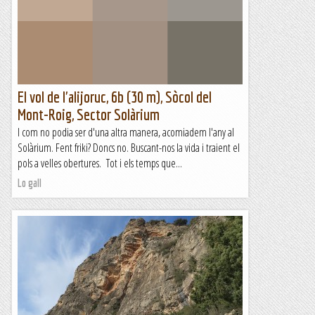
El vol de l'alijoruc, 6b (30 m), Sòcol del
Mont-Roig, Sector Solàrium
I com no podia ser d'una altra manera, acomiadem l'any al
Solàrium. Fent friki? Doncs no. Buscant-nos la vida i traient el
pols a velles obertures. Tot i els temps que...
Lo gall