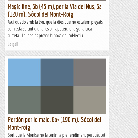
Magic line, 6b (45 m), per la Via del Nus, 6a
(120 m). Sòcol del Mont-Roig
Avui quedo amb la Lyn, que fa dies que no escalem plegats i
com està sortint d'una lesió li apeteix fer alguna cosa
curteta. La idea és provar la nova del col·lectiu...
Lo gall
Perdón por lo malo, 6a+ (190 m). Sòcol del
Mont-roig
Sort que la Montse no la tenim a ple rendiment perquè, tot