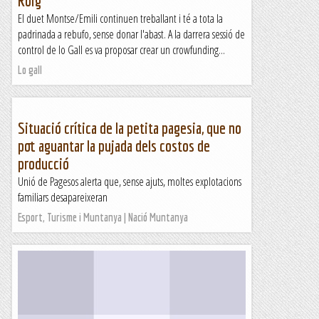
Roig
El duet Montse/Emili continuen treballant i té a tota la
padrinada a rebufo, sense donar l'abast. A la darrera sessió de
control de lo Gall es va proposar crear un crowfunding...
Lo gall
Situació crítica de la petita pagesia, que no
pot aguantar la pujada dels costos de
producció
Unió de Pagesos alerta que, sense ajuts, moltes explotacions
familiars desapareixeran
Esport, Turisme i Muntanya | Nació Muntanya