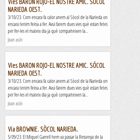
Vies BARON ROJO-EL NOSTRE AMIC. SÓCOL
NARIEDA OEST.
3/10/23. Com encara fa calor anem al Sòcol de la Narieda on
encara tenim feina a fer. Avui farem dues vies què estan fetes
per fer-les el mateix dia ja què comparteixen la...
Joan asín
Vies BARON ROJO-EL NOSTRE AMIC. SÓCOL
NARIEDA OEST.
3/10/23. Com encara fa calor anem al Sòcol de la Narieda on
encara tenim feina a fer. Avui farem dues vies què estan fetes
per fer-les el mateix dia ja què comparteixen la...
Joan asín
Via BROWNIE. SÒCOL NARIEDA.
5/09/23. El Miquel Garrell hem va passar la Ressenya de la