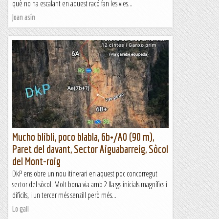
què no ha escalant en aquest racó fan les vies...
Joan asín
Mucho blibli, poco blabla, 6b+/A0 (90 m),
Paret del davant, Sector Aiguabarreig, Sòcol
del Mont-roig
DkP ens obre un nou itinerari en aquest poc concorregut
sector del sòcol. Molt bona via amb 2 llargs inicials magnífics i
difícils, i un tercer més senzill però més...
Lo gall