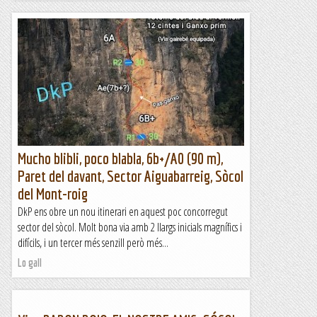
Mucho blibli, poco blabla, 6b+/A0 (90 m),
Paret del davant, Sector Aiguabarreig, Sòcol
del Mont-roig
DkP ens obre un nou itinerari en aquest poc concorregut
sector del sòcol. Molt bona via amb 2 llargs inicials magnífics i
difícils, i un tercer més senzill però més...
Lo gall