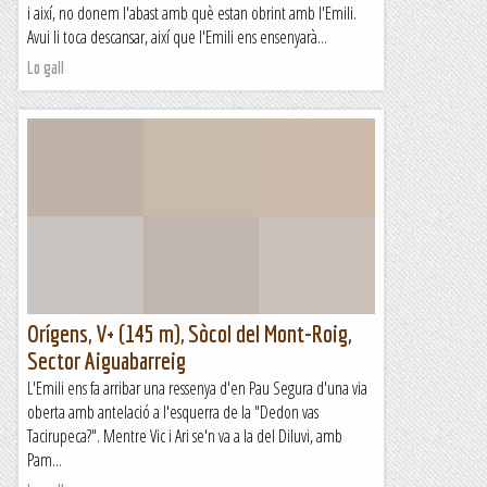
i així, no donem l'abast amb què estan obrint amb l'Emili.
Avui li toca descansar, així que l'Emili ens ensenyarà...
Lo gall
Orígens, V+ (145 m), Sòcol del Mont-Roig,
Sector Aiguabarreig
L'Emili ens fa arribar una ressenya d'en Pau Segura d'una via
oberta amb antelació a l'esquerra de la "Dedon vas
Tacirupeca?". Mentre Vic i Ari se'n va a la del Diluvi, amb
Pam...