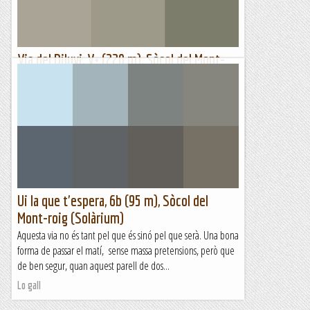
Via del Diluvi, V+ (220 m), Sòcol del Mont-
roig
La idea original era anar a la Pala Sarraera, de manera que
ens fotem una bona matinada -bé, em foto- però al punt de
trobada neutral m'arriba un missatge de Raffaella que...
Lo gall
Ui la que t'espera, 6b (95 m), Sòcol del
Mont-roig (Solàrium)
Aquesta via no és tant pel que és sinó pel que serà. Una bona
forma de passar el matí, sense massa pretensions, però que
de ben segur, quan aquest parell de dos...
Lo gall