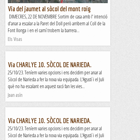
Via del jaumet al sòcol del mont roig
DIMECRES, 22 DE NOVEMBRE Sortim de casa amb l' intenció
d'anar a escalar a la Paret del Doll però arribem al Coll de la
Font llonga i en el camí trobem la barrera...
Els Visas
Via CHARLYE 10. SÒCOL DE NARIEDA.
25/10/23. Teníem varies opcions i ens decidim per anar al
Sòcol de Narieda a fer la nova via equipada. L'Agustí i el Juli
què no ha escalant en aquest racó fan les vies...
Joan asín
Via CHARLYE 10. SÒCOL DE NARIEDA.
25/10/23. Teníem varies opcions i ens decidim per anar al
Sòcol de Narieda a fer la nova via equipada. L'Agustí i el Juli