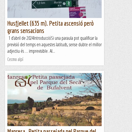
Husfjellet (635 m). Petita ascensió però
grans sensacions
1 d’abril de 2024IntroduccióSi una paraula pot qualificar la
previsió del temps en aquestes latituds, sense dubte el millor
adjectiu és … imprevisible. Al...
Cecmo alpí
Manresa,. Petita passejada pel Parque del