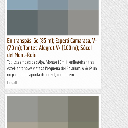
En transpàs, 6c (85 m); Esperó Camarasa, V+
(70 m); Tontet-Alegret V+ (100 m); Sòcol
del Mont-Roig
Tot justs arribats dels Alps, Montse i Emili enllesteixen tres
excel·lents noves vietes a l'esquerra del Solàrium. Això és un
no parar. Com apunta dia de sol, comencem...
Lo gall