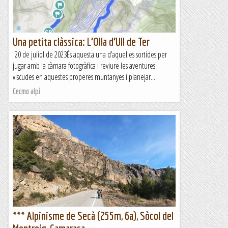
Una petita clàssica: L’Olla d’Ull de Ter
20 de juliol de 2023És aquesta una d’aquelles sortides per
jugar amb la càmara fotogràfica i reviure les aventures
viscudes en aquestes properes muntanyes i planejar...
Cecmo alpí
*** Alpinisme de Secà (255m, 6a), Sòcol del