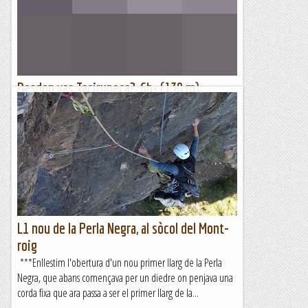
Desdon vas Tacirupeca?, 6b+ (130 m),
Sector Aiguabarreig, Sòcol del Mont-Roig
Ja feia massa dies (4) que Montse i Emili havien enllestit
aquesta nova línia i aprofitem un (no massa calorós) vespre
per posar-nos-hi, amb ombra a partir de les...
Lo gall
L1 nou de la Perla Negra, al sòcol del Mont-
roig
***Enllestim l'obertura d'un nou primer llarg de la Perla
Negra, que abans començava per un diedre on penjava una
corda fixa que ara passa a ser el primer llarg de la...