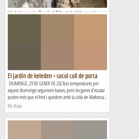
Alpinisme de Secà al Sòcol del Montroig.
Setmana de carnaval però que amb aquests dies tant bons
que fa no podem deixar escapar l'oportunitat de fer una
escaladeta abans de l'anunciat canvi de temps i, abans de
la...
Romàntic Guerrer
El jardin de keleden + socol coll de porta
DIUMENGE, 29 DE GENER DE 2023Les temperatures per
aquest diumenge segueixen baixes, però les ganes d'escalar
poden més que el fred i quedem amb la colla de Vilafranca...
Els Visas