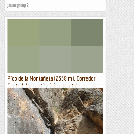
Jaumegrimp 2
Pico de la Montañeta (2558 m). Corredor
Central. Una petita joia davant de les
Maladetes
01-04-2023Desnivell: 820 metres, 200 metres per al corredor
pròpiament .Dificultat: 50 graus en la part central i superior.
La resta 45 graus. Es desgrimpa per el mateix...
Cecmo alpí