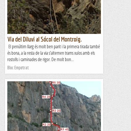
Via del Diluvi al Sócol del Montroig.
El penúltim llarg és molt ben parit i la primera tirada també
és bona, a la resta de la via s'alternen trams xulos amb els
rostolls i caminades de rigor. De molt bon...
Bloc Empotrat