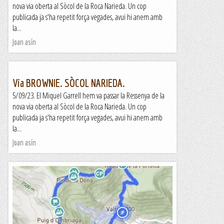
nova via oberta al Sòcol de la Roca Narieda. Un cop
publicada ja s'ha repetit força vegades, avui hi anem amb
la...
Joan asín
Via BROWNIE. SÒCOL NARIEDA.
5/09/23. El Miquel Garrell hem va passar la Ressenya de la
nova via oberta al Sòcol de la Roca Narieda. Un cop
publicada ja s'ha repetit força vegades, avui hi anem amb
la...
Joan asín